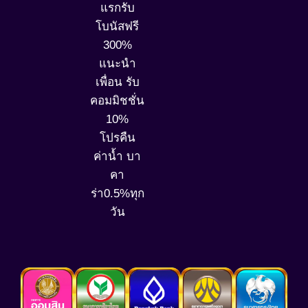
แรกรับ
โบนัสฟรี
300%
แนะนำ
เพื่อน รับ
คอมมิชชั่น
10%
โปรคืน
ค่าน้ำ บา
คา
ร่า0.5%ทุก
วัน