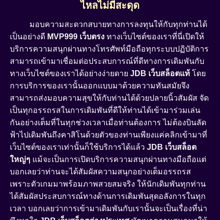
ไหลไม่มีสะดุด
มอบความสะดวกสบายทางการลงทุนให้กับทุกท่านได้
เป็นอย่างดี
MVP999 เว็บตรง
ทางเว็บไซต์ของเราที่นี่เปิดให้
บริการความสนุกผ่านทางโทรศัพท์มือถือทุกระบบปฏิบัติการ
สามารถเข้ามาเชื่อมต่อประสบการณ์ที่ดีทางการเดิมพันกับ
ทางเว็บไซต์ของเราได้อย่างง่ายดาย
JDB เว็บสล็อตแท้
โดย
การบริการของเรานั้นออกแบบมาด้วยความทันสมัยจึง
สามารถส่งมอบความสุขให้กับท่านได้ด้วยปลายนิ้วสัมผัส จัด
เป็นทุกอรรถรสในการเดิมพันที่ดีให้ท่านได้เข้ามาร่วมเล่น
กันอย่างเต็มที่ในทุกช่วงเวลาเมื่อท่านต้องการ ไม่ต้องบินลัด
ฟ้าไปเดิมพันถึงคาสิโนด้วยตัวของท่านเพียงแค่คลิกเข้ามาที่
เว็บไซต์ของเราเท่านั้นก็ใช้บริการได้แล้ว
JDB เว็บสล็อต
ใหญ่ๆ
แม้จะเป็นการเปิดบริการความสนุกผ่านทางมือถือแต่
บอกเลยว่าท่านจะได้สัมผัสความสนุกอย่างเต็มอรรถรส
เพราะตัวเกมมาพร้อมภาพสวยสมจริง ให้นักเดิมพันทุกท่าน
ได้สัมผัสประสบการณ์ทางด้านการเดิมพันสุดอลังการในทุก
เวลา บอกเลยว่าการเข้ามาเดิมพันกับเรานั้นจะเป็นเรื่องที่น่า