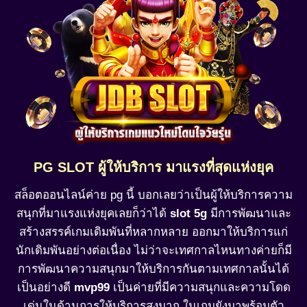
PG SLOT ผู้ให้บริการ มาแรงที่สุดแห่งยุค
สล็อตออนไลน์ค่าย pg นี้ บอกเลยว่าเป็นผู้ให้บริการความ
สนุกที่มาแรงแห่งยุคเลยก็ว่าได้
slot 5g
มีการพัฒนาและ
สร้างสรรค์เกมเดิมพันที่หลากหลาย ออกมาให้บริการแก่
นักเดิมพันอย่างต่อเนื่อง ไม่ว่าจะเทศกาลไหนทางค่ายก็มี
การพัฒนาความสนุกมาให้บริการกันตามเทศกาลนั้นได้
เป็นอย่างดี
mvp99
เป็นค่ายที่มีความสนุกและความโดด
เด่นในด้านการให้บริการสูงมาก ในเกมยังมาพร้อมตัว