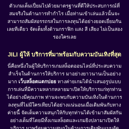
ตัวเกมเต็มเปี่ยมไปด้วยมาตรฐานที่ดีให้ประสบการณ์ที่
สมจริงในด้านการทำกำไร เมื่อท่านเข้าเล่นแล้วนั้นจะ
สามารถสัมผัสอรรถรสในการลงทุนได้อย่างยอดเยี่ยมกัน
เลยทีเดียว จัดเต็มทั้งด้านกราฟิก แสง สี เสียง ไม่เป็นสอง
รองใครเลย
JILI ผู้ให้ บริการที่มาพร้อมกับความบันเทิงที่สุด
นี่คือหนึ่งในผู้ให้บริการเกมสล็อตออนไลน์ที่ประสบความ
สำเร็จในด้านการให้บริการ มาอย่างยาวนานเป็นอย่าง
มาก
เว็บสล็อตแตกบ่อย
ทางค่ายเกมได้นำเสนอรูปแบบ
การเล่นที่มีความหลากหลายมาเปิดให้บริการแก่ทุกท่าน
ได้อย่างมีคุณภาพ ท่านจะพบกับความบันเทิงในด้านการ
ลงทุนที่ไม่มีใครเทียบได้อย่างแน่นอนเมื่อเดิมพันกับทาง
ค่ายนี้ จัดเต็มความสนุกให้กับทุกท่านได้เข้ามาสัมผัสกัน
อย่างเต็มที่โดยมีทั้งเกมสล็อตและเกมยิงปลามาเปิดให้
บริการ มาพร้อมความสนุกในด้านการเดิมพันแบบอัด