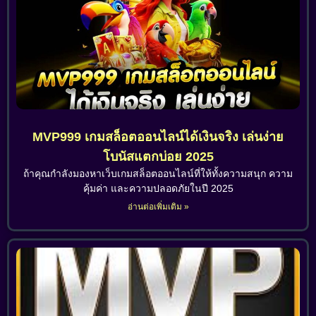
MVP999 เกมสล็อตออนไลน์ได้เงินจริง เล่นง่าย
โบนัสแตกบ่อย 2025
ถ้าคุณกำลังมองหาเว็บเกมสล็อตออนไลน์ที่ให้ทั้งความสนุก ความ
คุ้มค่า และความปลอดภัยในปี 2025
อ่านต่อเพิ่มเติม »