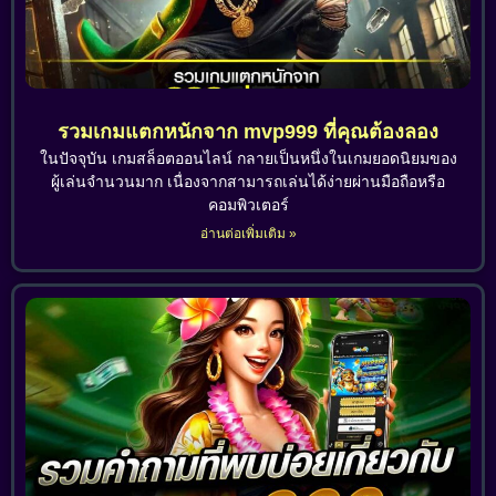
รวมเกมแตกหนักจาก mvp999 ที่คุณต้องลอง
ในปัจจุบัน เกมสล็อตออนไลน์ กลายเป็นหนึ่งในเกมยอดนิยมของ
ผู้เล่นจำนวนมาก เนื่องจากสามารถเล่นได้ง่ายผ่านมือถือหรือ
คอมพิวเตอร์
อ่านต่อเพิ่มเติม »