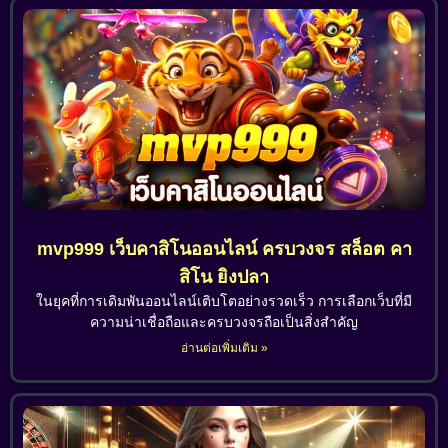
mvp999 เว็บคาสิโนออนไลน์ ครบวงจร สล็อต คา
สิโน ยิงปลา
ในยุคที่การเดิมพันออนไลน์เติบโตอย่างรวดเร็ว การเลือกเว็บที่มี
ความน่าเชื่อถือและครบวงจรถือเป็นสิ่งสำคัญ
อ่านต่อเพิ่มเติม »