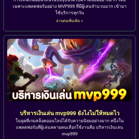
เฉพาะแพลตฟอร์มอย่าง MVP999 ที่มีผู้เล่นจำนวนมาก เข้ามา
ใช้บริการทุกวัน
อ่านต่อเพิ่มเติม »
บริหารเงินเล่น mvp999 ยังไงไม่ให้หมดไว
ในยุคที่เกมสล็อตออนไลน์ได้รับความนิยมอย่างมาก หนึ่งใน
แพลตฟอร์มที่ผู้เล่นหลายคนเลือกใช้งานคือ บริหารเงินเล่น
mvp999