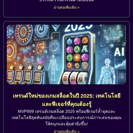
อ่านต่อเพิ่มเติม »
เทรนด์ใหม่ของเกมสล็อตในปี 2025: เทคโนโลยี
และฟีเจอร์ที่คุณต้องรู้
MVP999 เทรนด์เกมสล็อต 2025 พร้อมฟีเจอร์ล้ำยุคและ
เทคโนโลยีสุดทันสมัยที่จะเปลี่ยนประสบการณ์การเล่นของคุณ
ให้สนุกและคุ้มค่ายิ่งขึ้น!
อ่านต่อเพิ่มเติม »