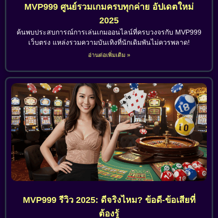
MVP999 ศูนย์รวมเกมครบทุกค่าย อัปเดตใหม่
2025
ค้นพบประสบการณ์การเล่นเกมออนไลน์ที่ครบวงจรกับ MVP999
เว็บตรง แหล่งรวมความบันเทิงที่นักเดิมพันไม่ควรพลาด!
อ่านต่อเพิ่มเติม »
MVP999 รีวิว 2025: ดีจริงไหม? ข้อดี-ข้อเสียที่
ต้องรู้