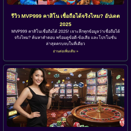
รีวิว MVP999 คาสิโน เชื่อถือได้จริงไหม? อัปเดต
2025
MVP999 คาสิโนเชื่อถือได้ 2025! เจาะลึกทุกข้อมูลว่าเชื่อถือได้
จริงไหม? ค้นหาคำตอบ พร้อมดูข้อดี-ข้อเสีย และโปรโมชั่น
ล่าสุดครบจบในที่เดียว
อ่านต่อเพิ่มเติม »