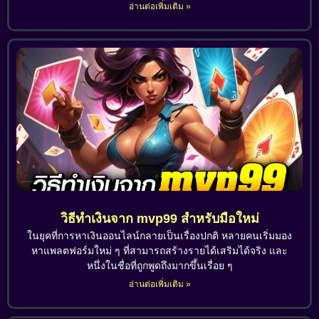
อ่านต่อเพิ่มเติม »
วิธีทำเงินจาก mvp99 สำหรับมือใหม่
ในยุคที่การหาเงินออนไลน์กลายเป็นเรื่องปกติ หลายคนเริ่มมอง
หาแพลตฟอร์มใหม่ ๆ ที่สามารถสร้างรายได้เสริมได้จริง และ
หนึ่งในชื่อที่ถูกพูดถึงมากขึ้นเรื่อย ๆ
อ่านต่อเพิ่มเติม »