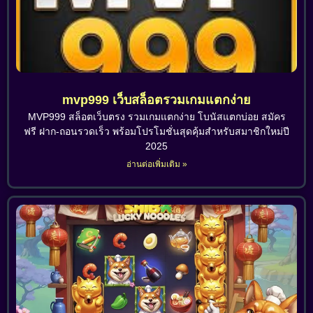
mvp999 เว็บสล็อตรวมเกมแตกง่าย
MVP999 สล็อตเว็บตรง รวมเกมแตกง่าย โบนัสแตกบ่อย สมัคร
ฟรี ฝาก-ถอนรวดเร็ว พร้อมโปรโมชั่นสุดคุ้มสำหรับสมาชิกใหม่ปี
2025
อ่านต่อเพิ่มเติม »