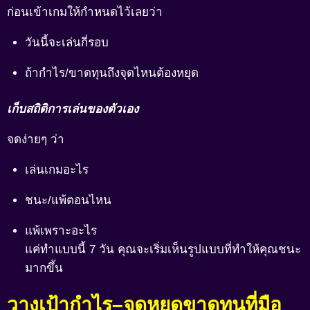
ก่อนเข้าเกมให้กำหนดไว้เลยว่า
วันนี้จะเล่นกี่รอบ
ถ้ากำไร/ขาดทุนถึงจุดไหนต้องหยุด
เก็บสถิติการเล่นของตัวเอง
จดง่ายๆ ว่า
เล่นเกมอะไร
ชนะ/แพ้ตอนไหน
แพ้เพราะอะไร
แค่ทำแบบนี้ 7 วัน คุณจะเริ่มเห็นรูปแบบที่ทำให้คุณชนะ
มากขึ้น
วางเป้ากำไร–จุดหยุดขาดทุนที่มือ