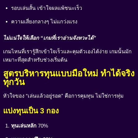
รอบเล่นสั้น เข้าใจผลแพ้ชนะเร็ว
ความเสี่ยงกลางๆ ไม่แกว่งแรง
ไม่แน่ใจให้เลือก “เกมที่เราอ่านจังหวะได้”
เกมไหนที่เรารู้สึกเข้าใจเร็วและคุมตัวเองได้ง่าย เกมนั้นมัก
เหมาะที่สุดสำหรับช่วงเริ่มต้น
สูตรบริหารทุนแบบมือใหม่ ทำได้จริง
ทุกวัน
หัวใจของ “เล่นแล้วอยู่รอด” คือการคุมทุน ไม่ใช่การทุ่ม
แบ่งทุนเป็น 3 กอง
ทุนเล่นหลัก
70%