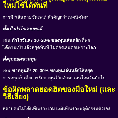
ใหม่ใช้ได้ทันที
การมี “เส้นตายชัดเจน” สำคัญกว่าเทคนิคใดๆ
ตั้งเป้ากำไรแบบพอดี
เช่น
กำไรวันละ 10–20% ของทุนเล่นหลัก
ก็พอ
ได้ตามเป้าแล้วหยุดทันที ไม่ต้องเล่นต่อเพราะโลภ
ตั้งจุดหยุดขาดทุน
เช่น
ขาดทุนถึง 20–30% ของทุนเล่นหลักให้หยุด
การหยุดเร็วคือการรักษาทุนไว้กลับมาเล่นใหม่วันถัดไป
ข้อผิดพลาดยอดฮิตของมือใหม่ (และ
วิธีเลี่ยง)
หลายคนไม่ได้แพ้เพราะเกม แต่แพ้เพราะพฤติกรรมตัวเอง