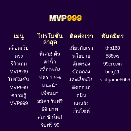
เมนู
โปรโมชั่น
ติดต่อเรา
พันธมิตร
ล่าสุด
สล็อตเว็บ
เกี่ยวกับเรา
thb168
พิเศษ! คืน
ตรง
นโยบาย
588ws
ค่าน้ำ
รีวิวเกม
คุ้มครอง
99crown
สล็อต&ยิง
MVP999
ข้อตกลง
betg11
ปลา 1.5%
โปรโมชั่น
และเงื่อนไข
slotgame6666
แนะนำ
MVP999
ติดต่อแอ
เพื่อนมา
ความรู้
ดมิน
สมัคร รับฟรี
MVP999
แผนผัง
99 บาท
เว็บไซต์
สมาชิกใหม๋
รับฟรี 99