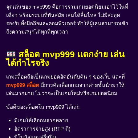
จุดเด่นของ mvp999 คือการรวมเกมยอดนิยมเอาไว้ในที่
เดียว พร้อมระบบที่ทันสมัย เล่นได้ลื่นไหล ไม่มีสะดุด
รองรับทั้งมือถือและคอมพิวเตอร์ ทำให้ผู้เล่นสามารถเข้า
ถึงความสนุกได้ทุกที่ทุกเวลา
สล็อต mvp999 แตกง่าย เล่น
ได้กำไรจริง
เกมสล็อตถือเป็นเกมยอดฮิตอันดับต้น ๆ ของเว็บ และที่
mvp999
สล็อต
มีการคัดเลือกเกมจากค่ายชั้นนำมาให้
เล่นมากมาย ไม่ว่าจะเป็นเกมใหม่หรือเกมยอดนิยม
ข้อดีของสล็อตใน mvp999 ได้แก่:
มีเกมให้เลือกหลากหลาย
อัตราการจ่ายสูง (RTP ดี)
มีโบนัสและฟรีสปิน