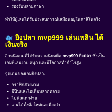
รองรับหลายภาษา
ทำให้ผู้เล่นได้รับประสบการณ์เสมือนอยู่ในคาสิโนจริง
ยิงปลา mvp999 เล่นเพลิน ได้
เงินจริง
อีกหนึ่งเกมที่ได้รับความนิยมคือ
mvp999 ยิงปลา
ซึ่งเป็น
เกมที่เล่นง่าย สนุก และมีโอกาสทำกำไรสูง
จุดเด่นของเกมยิงปลา:
กราฟิกสวยงาม
มีปืนและไอเท็มหลากหลาย
โบนัสแตกง่าย
เล่นได้ทั้งมือใหม่และมือเก๋า