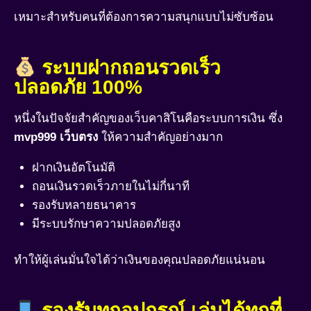
เหมาะสำหรับคนที่ต้องการความสนุกแบบไม่ซับซ้อน
ระบบฝากถอนรวดเร็ว
ปลอดภัย 100%
หนึ่งในปัจจัยสำคัญของเว็บคาสิโนคือระบบการเงิน ซึ่ง
mvp999 เว็บตรง
ให้ความสำคัญอย่างมาก
ฝากเงินอัตโนมัติ
ถอนเงินรวดเร็วภายในไม่กี่นาที
รองรับหลายธนาคาร
มีระบบรักษาความปลอดภัยสูง
ทำให้ผู้เล่นมั่นใจได้ว่าเงินของคุณปลอดภัยแน่นอน