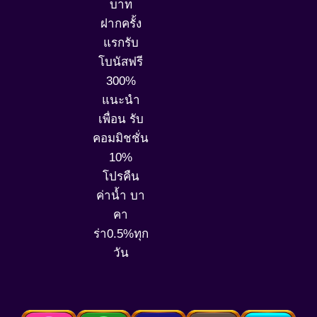
บาท
ฝากครั้ง
แรกรับ
โบนัสฟรี
300%
แนะนำ
เพื่อน รับ
คอมมิชชั่น
10%
โปรคืน
ค่าน้ำ บา
คา
ร่า0.5%ทุก
วัน