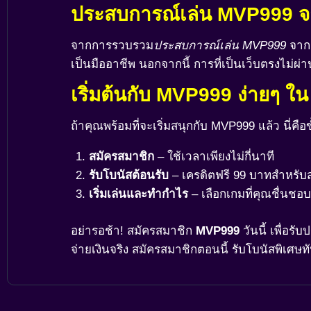
ประสบการณ์เล่น MVP999 จาก
จากการรวบรวม
ประสบการณ์เล่น MVP999
จากผ
เป็นมืออาชีพ นอกจากนี้ การที่เป็นเว็บตรงไม่ผ่า
เริ่มต้นกับ MVP999 ง่ายๆ ใน
ถ้าคุณพร้อมที่จะเริ่มสนุกกับ MVP999 แล้ว นี่คือ
สมัครสมาชิก
– ใช้เวลาเพียงไม่กี่นาที
รับโบนัสต้อนรับ
– เครดิตฟรี 99 บาทสำหรับ
เริ่มเล่นและทำกำไร
– เลือกเกมที่คุณชื่นชอบ
อย่ารอช้า! สมัครสมาชิก
MVP999
วันนี้ เพื่อ
จ่ายเงินจริง
สมัครสมาชิกตอนนี้
รับโบนัสพิเศษทั