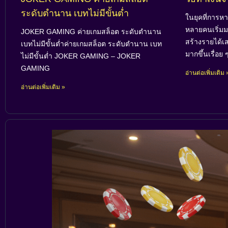
ระดับตำนาน เบทไม่มีขั้นต่ำ
ในยุคที่การหา
หลายคนเริ่มม
JOKER GAMING ค่ายเกมสล็อต ระดับตำนาน
สร้างรายได้เสร
เบทไม่มีขั้นต่ำค่ายเกมสล็อต ระดับตำนาน เบท
มากขึ้นเรื่อย 
ไม่มีขั้นต่ำ JOKER GAMING – JOKER
GAMING
อ่านต่อเพิ่มเติม 
อ่านต่อเพิ่มเติม »