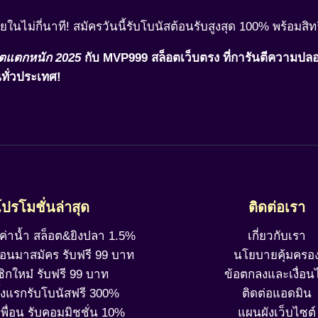
ในไม่กี่นาที! สมัครวันนี้รับโบนัสต้อนรับสูงสุด 100% พร้อมสิทธิ
อตแตกหนัก 2025
กับ MVP999 สล็อตเว็บตรง ที่การันตีความปล
นทั่วประเทศ!
ปรโมชั่นล่าสุด
ติดต่อเรา
นค่าน้ำ สล็อต&ยิงปลา 1.5%
เกี่ยวกับเรา
่อนมาสมัคร รับฟรี 99 บาท
นโยบายคุ้มครอ
ิกใหม๋ รับฟรี 99 บาท
ข้อตกลงและเงื่อน
้งแรกรับโบนัสฟรี 300%
ติดต่อแอดมิน
ื่อน รับคอมมิชชั่น 10%
แผนผังเว็บไซต์