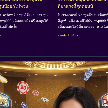
นน้อยก็ไม่หวั่น
ที่มาแรงที่สุดตอนนี้
เครดิตฟรี ลงทุนได้ระยะยาว ทุน
ในช่วงเวลานี้ หากพูดถึงเว็บสล็อตที
น mvp999 สล็อตเครดิตฟรี ลงทุนได้
ที่สุดชื่อหนึ่ง คงหนีไม่พ้น mvp999 ซ
อยก็ไม่หวั่น
สล็อตออนไลน์ที่มาแรงอย่างต่อเนื่อ
»
อ่านต่อเพิ่มเติม »