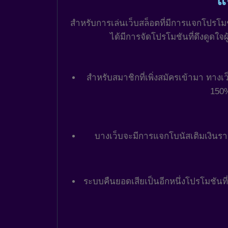
แ
สำหรับการเล่นเว็บสล็อตที่มีการแจกโปรโมชั
ได้มีการจัดโปรโมชันที่ดึงดูดใ
สำหรับสมาชิกที่เพิ่งสมัครเข้ามา ทาง
150%
บางเว็บจะมีการแจกโบนัสเติมเงินราย
ระบบคืนยอดเสียเป็นอีกหนึ่งโปรโมชันที่