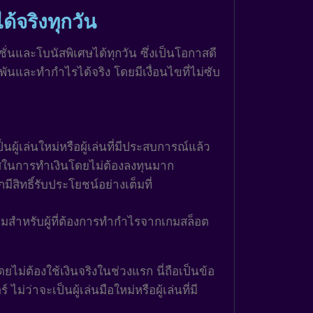
ด้จริงทุกวัน
ชั่นและโบนัสพิเศษได้ทุกวัน ซึ่งเป็นโอกาสดี
นและทำกำไรได้จริง โดยมีเงื่อนไขที่ไม่ซับ
นผู้เล่นใหม่หรือผู้เล่นที่มีประสบการณ์แล้ว
กาสในการทำเงินโดยไม่ต้องลงทุนมาก
ีสิทธิ์รับประโยชน์อย่างเต็มที่
่ยมสำหรับผู้ที่ต้องการทำกำไรจากเกมสล็อต
ม่ต้องใช้เงินจริงในช่วงแรก นี่ถือเป็นข้อ
ว่าจะเป็นผู้เล่นมือใหม่หรือผู้เล่นที่มี