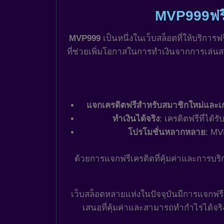
MVP999ฟรีเค
MVP999
เป็นหนึ่งในเว็บสล็อตที่ให้บริการฟ
ที่ช่วยเพิ่มโอกาสในการทำเงินจากการเล่นส
แจกเครดิตฟรีสำหรับสมาชิกใหม่และเก
ทำเงินได้จริง
: เครดิตฟรีที่ได
โปรโมชั่นหลากหลาย
: MV
ด้วยการแจกฟรีเครดิตที่คุ้มค่าและการบริ
เว็บสล็อตหลายแห่งในปัจจุบันมีการแจกฟรีเ
เสนอที่คุ้มค่าและสามารถทำกำไรได้จริงหา