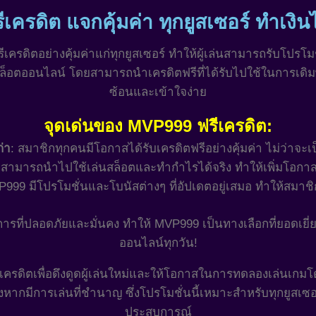
รดิต แจกคุ้มค่า ทุกยูสเซอร์ ทำเงินไ
รีเครดิตอย่างคุ้มค่าแก่ทุกยูสเซอร์ ทำให้ผู้เล่นสามารถรับโปรโม
ล็อตออนไลน์ โดยสามารถนำเครดิตฟรีที่ได้รับไปใช้ในการเดิมพั
ซ้อนและเข้าใจง่าย
จุดเด่นของ MVP999 ฟรีเครดิต:
่า
: สมาชิกทุกคนมีโอกาสได้รับเครดิตฟรีอย่างคุ้มค่า ไม่ว่าจะเป็
้รับสามารถนำไปใช้เล่นสล็อตและทำกำไรได้จริง ทำให้เพิ่มโอ
P999 มีโปรโมชั่นและโบนัสต่างๆ ที่อัปเดตอยู่เสมอ ทำให้สมาชิกม
การที่ปลอดภัยและมั่นคง ทำให้ MVP999 เป็นทางเลือกที่ยอดเยี
ออนไลน์ทุกวัน!
ครดิตเพื่อดึงดูดผู้เล่นใหม่และให้โอกาสในการทดลองเล่นเกมโดยไ
กมีการเล่นที่ชำนาญ ซึ่งโปรโมชั่นนี้เหมาะสำหรับทุกยูสเซอร์ ไม่
ประสบการณ์