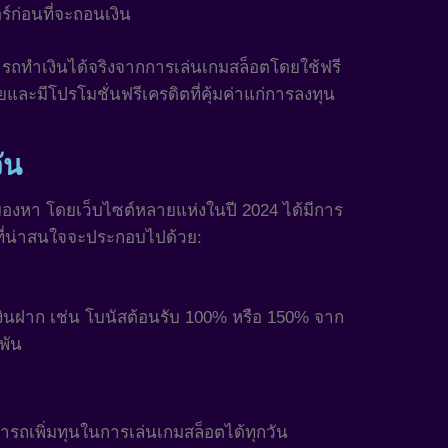
์ก่อนที่จะถอนเงิน
สามารถทำเงินได้จริงจากการเล่นเกมสล็อตโดยใช้ฟรี
ดภัยและมีโปรโมชั่นฟรีเครดิตที่คุ้มค่าแก่การลงทุน
ัน
ลังมองหา โดยเว็บไซต์หลายแห่งในปี 2024 ได้มีการ
นที่น่าสนใจจะประกอบไปด้วย:
เงินฝาก เช่น โบนัสต้อนรับ 100% หรือ 150% จาก
พัน
ารถเพิ่มทุนในการเล่นเกมสล็อตได้ทุกวัน