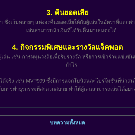
3.
คืนยอดเสีย
่า ซึ่งเว็บหลายๆ แห่งจะคืนยอดเสียให้กับผู้เล่นในอัตราที่แตกต
เล่นสามารถนำเงินที่ได้รับคืนมาเล่นต่อได้
4.
กิจกรรมพิเศษและรางวัลแจ็คพอต
เล่น เช่น การหมุนวงล้อเพื่อรับรางวัล หรือการเข้าร่วมแข่งขัน
กำไร
ได้จริง เช่น MVP999 ซึ่งมีการแจกโบนัสและโปรโมชันที่น่าสน
งรับการทำธุรกรรมที่สะดวกสบาย ทำให้ผู้เล่นสามารถเล่นได้อย่
บทความทั้งหมด