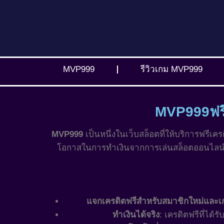
MVP999
รีวิวเกม MVP999
MVP999ฟรีเค
MVP999
เป็นหนึ่งในเว็บสล็อตที่ให้บริการฟรีเคร
โอกาสในการทำเงินจากการเล่นสล็อตออนไลน์ โด
แจกเครดิตฟรีสำหรับสมาชิกใหม่และเก
ทำเงินได้จริง
: เครดิตฟรีที่ได