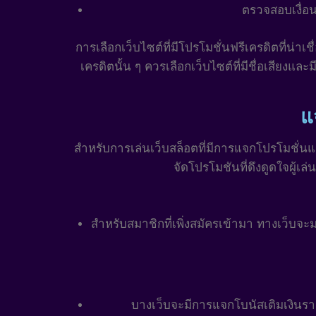
ตรวจสอบเงื่อ
การเลือกเว็บไซต์ที่มีโปรโมชั่นฟรีเครดิตที่น่า
เครดิตนั้น ๆ ควรเลือกเว็บไซต์ที่มีชื่อเสียงและม
แ
สำหรับการเล่นเว็บสล็อตที่มีการแจกโปรโมชั่นและ
จัดโปรโมชันที่ดึงดูดใจผู้
สำหรับสมาชิกที่เพิ่งสมัครเข้ามา ทางเว็บจ
บางเว็บจะมีการแจกโบนัสเติมเงินราย