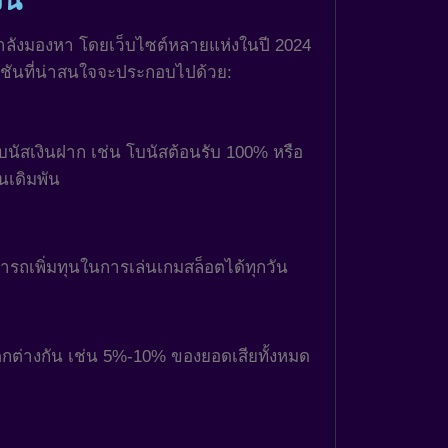
ัน
คนกำลังมองหา โดยเว็บไซต์หลายแห่งในปี 2024
โมชันที่น่าสนใจจะประกอบไปด้วย:
บนัสเงินฝาก เช่น โบนัสต้อนรับ 100% หรือ
นเดิมพัน
ารถเพิ่มทุนในการเล่นเกมสล็อตได้ทุกวัน
ี่แตกต่างกัน เช่น 5%-10% ของยอดเสียทั้งหมด