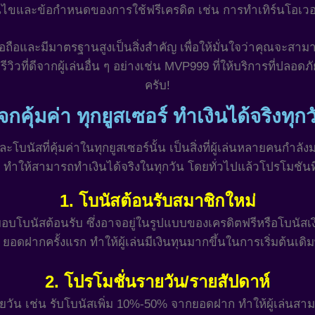
นไขและข้อกำหนดของการใช้ฟรีเครดิต เช่น การทำเทิร์นโอเวอร
เชื่อถือและมีมาตรฐานสูงเป็นสิ่งสำคัญ เพื่อให้มั่นใจว่าคุณจะ
ีรีวิวที่ดีจากผู้เล่นอื่น ๆ อย่างเช่น MVP999 ที่ให้บริการที่ปลอ
ครับ!
จกคุ้มค่า ทุกยูสเซอร์ ทำเงินได้จริงทุกว
โบนัสที่คุ้มค่าในทุกยูสเซอร์นั้น เป็นสิ่งที่ผู้เล่นหลายคนกำ
เล่น ทำให้สามารถทำเงินได้จริงในทุกวัน โดยทั่วไปแล้วโปรโมชั
1.
โบนัสต้อนรับสมาชิกใหม่
ะมอบโบนัสต้อนรับ ซึ่งอาจอยู่ในรูปแบบของเครดิตฟรีหรือโบนัส
ยอดฝากครั้งแรก ทำให้ผู้เล่นมีเงินทุนมากขึ้นในการเริ่มต้นเดิม
2.
โปรโมชั่นรายวัน/รายสัปดาห์
วัน เช่น รับโบนัสเพิ่ม 10%-50% จากยอดฝาก ทำให้ผู้เล่นสาม