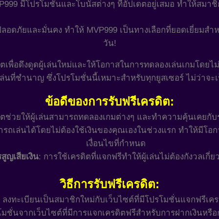
P999 มีโปรโมชั่นและโบนัสต่างๆ ที่อัปเดตอยู่เสมอ ทำให้สมาชิกม
่ปลอดภัยและมั่นคง ทำให้ MVP999 เป็นทางเลือกที่ยอดเยี่ยมสำ
วัน!
พื่อดึงดูดผู้เล่นใหม่และให้โอกาสในการทดลองเล่นเกมโดยไม่ต้อ
ี่ชำนาญ ซึ่งโปรโมชั่นนี้เหมาะสำหรับทุกยูสเซอร์ ไม่ว่าจะเป็นผ
ข้อดีของการรับฟรีเครดิต:
ดิตช่วยให้ผู้เล่นสามารถทดลองเกมต่างๆ และทำความคุ้นเคยกับ
มารถเล่นได้โดยไม่ต้องใช้เงินของคุณเองในช่วงแรก ทำให้มีโ
เงื่อนไขที่กำหนด
สูญเสียเงิน
: การใช้เครดิตที่แจกฟรีทำให้ผู้เล่นไม่ต้องกังวลเกี่
วิธีการรับฟรีเครดิต:
ลงทะเบียนเป็นสมาชิกใหม่กับเว็บไซต์ที่มีโปรโมชั่นแจกฟรีเคร
มชั่นจากเว็บไซต์ที่มีการแจกเครดิตฟรีสำหรับการฝากเงินหรื